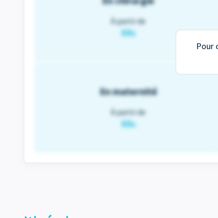
En chirurgie
À partir de
XX
€
Pour c
En maternité
À partir de
XX
€