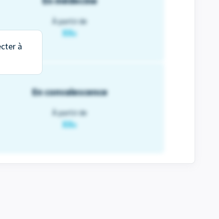
En médecine
À partir de
XX
€
ecter à
En convalescence
À partir de
XX
€