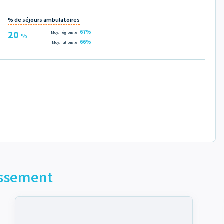
% de séjours ambulatoires
20
67%
Moy. régionale
%
66%
Moy. nationale
lissement