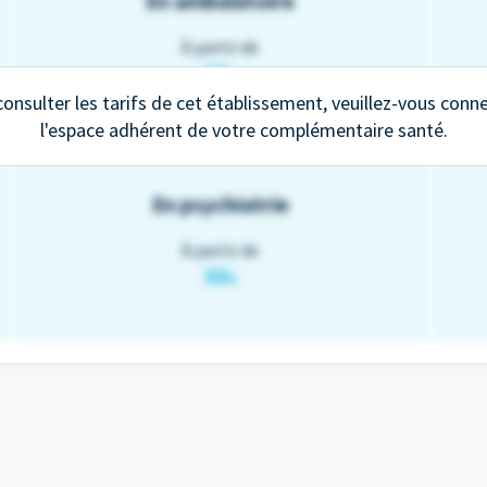
En ambulatoire
À partir de
XX
€
onsulter les tarifs de cet établissement, veuillez-vous conn
l'espace adhérent de votre complémentaire santé.
En psychiatrie
À partir de
XX
€