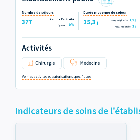
Nombre de séjours
Durée moyenne de séjour
Part de l'activité
377
15,3
1,9
j
Moy. régionale
j
0%
régionale
2
j
Moy. nationale
Activités
Chirurgie
Médecine
Voir les activités et autorisations spécifiques
Indicateurs de soins de l'étab