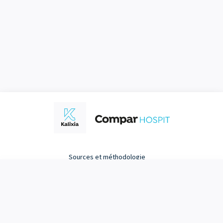
Sources et méthodologie
Mentions légales
Choix
0
/3
Annuler
Comparer
Politique de gestion des cookies