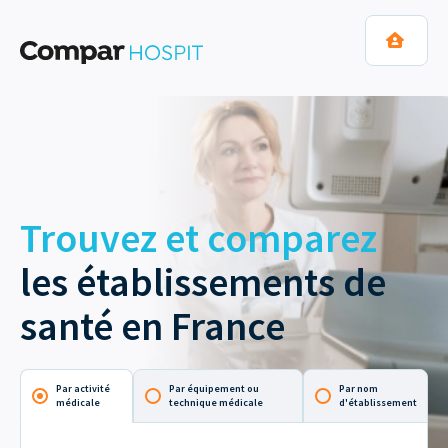
Trouvez et comparez
les établissements de
santé en France
Par activité
Par équipement ou
Par nom
médicale
technique médicale
d'établissement