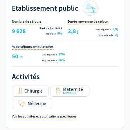
Etablissement public
Nombre de séjours
Durée moyenne de séjour
Part de l'activité
1,9
j
9 628
2,8
Moy. régionale
j
0%
régionale
2
j
Moy. nationale
% de séjours ambulatoires
67%
50
Moy. régionale
%
66%
Moy. nationale
Activités
Maternité
Chirurgie
Niveau 1
Médecine
Voir les activités et autorisations spécifiques