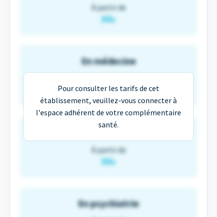
À partir de
XX
€
En médecine
À partir de
Pour consulter les tarifs de cet
XX
€
établissement, veuillez-vous connecter à
l'espace adhérent de votre complémentaire
santé.
En maternité
À partir de
XX
€
En psychiatrie