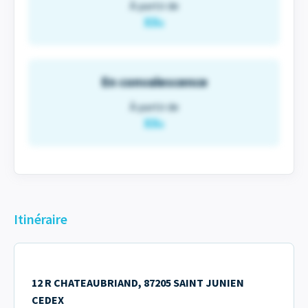
À partir de
XX
€
En convalescence
À partir de
XX
€
Itinéraire
12 R CHATEAUBRIAND, 87205 SAINT JUNIEN
CEDEX