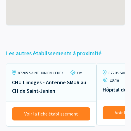
Les autres établissements à proximité
87205 SAINT JUNIEN CEDEX
0m
87205 SAINT 
297m
CHU Limoges - Antenne SMUR au
Hôpital de J
CH de Saint-Junien
Voir la 
Voir la fiche établissement