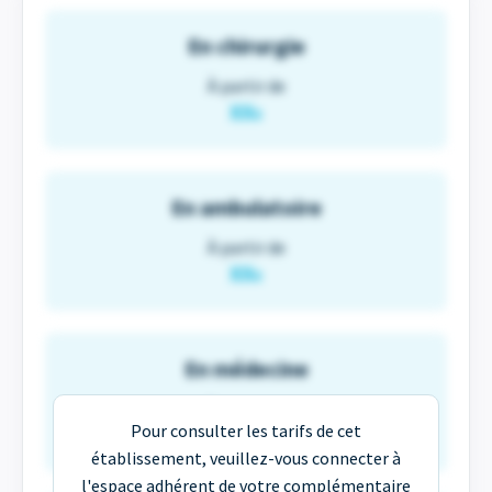
En chirurgie
À partir de
XX
€
En ambulatoire
À partir de
XX
€
En médecine
À partir de
Pour consulter les tarifs de cet
XX
€
établissement, veuillez-vous connecter à
l'espace adhérent de votre complémentaire