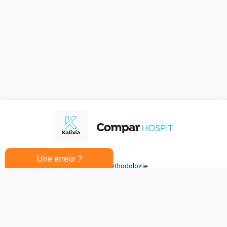
Une erreur ?
Sources et méthodologie
Mentions légales
Choix
0
/3
Annuler
Comparer
Politique de gestion des cookies