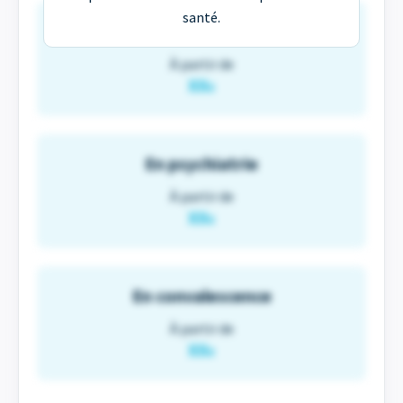
santé.
En maternité
À partir de
XX
€
En psychiatrie
À partir de
XX
€
En convalescence
À partir de
XX
€