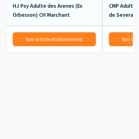
HJ Psy Adulte des Arenes (Ex
CMP Adultes
Orbesson) CH Marchant
de Severac)
Voir la fiche établissement
Voir la 